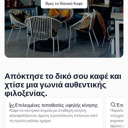
Βρες το Ιδανικό Καφέ
Απόκτησε το δικό σου καφέ και
χτίσε μια γωνιά αυθεντικής
φιλοξενίας.
Επιλεγμένες τοποθεσίες υψηλής κίνησης
Έτοι
Καφέ σε κεντρικά σημεία με σταθερή κίνηση,
Παραλαμβά
εξασφαλίζοντας άμεση προσέλκυση πελατών από
σύγχρονο
τη πρώτη κιόλας ημέρα.
espresso,
layout, ώ