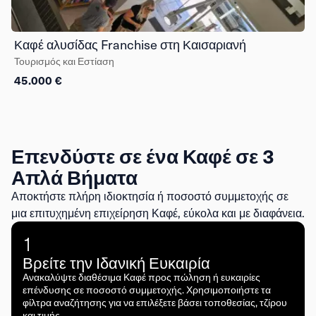
Καφέ αλυσίδας Franchise στη Καισαριανή
Τουρισμός και Εστίαση
45.000 €
Επενδύστε σε ένα Καφέ σε 3
Απλά Βήματα
Αποκτήστε πλήρη ιδιοκτησία ή ποσοστό συμμετοχής σε
μια επιτυχημένη επιχείρηση Καφέ, εύκολα και με διαφάνεια.
1
Βρείτε την Ιδανική Ευκαιρία
Ανακαλύψτε διαθέσιμα Καφέ προς πώληση ή ευκαιρίες
επένδυσης σε ποσοστό συμμετοχής. Χρησιμοποιήστε τα
φίλτρα αναζήτησης για να επιλέξετε βάσει τοποθεσίας, τζίρου
και τιμής.